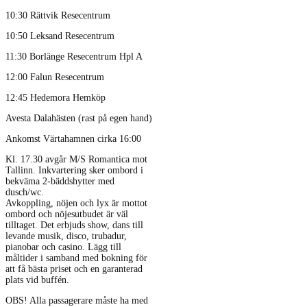
10:30 Rättvik Resecentrum
10:50 Leksand Resecentrum
11:30 Borlänge Resecentrum Hpl A
12:00 Falun Resecentrum
12:45 Hedemora Hemköp
Avesta Dalahästen (rast på egen hand)
Ankomst Värtahamnen cirka 16:00
Kl. 17.30 avgår M/S Romantica mot
Tallinn. Inkvartering sker ombord i
bekväma 2-bäddshytter med
dusch/wc.
Avkoppling, nöjen och lyx är mottot
ombord och nöjesutbudet är väl
tilltaget. Det erbjuds show, dans till
levande musik, disco, trubadur,
pianobar och casino. Lägg till
måltider i samband med bokning för
att få bästa priset och en garanterad
plats vid buffén.
OBS! Alla passagerare måste ha med