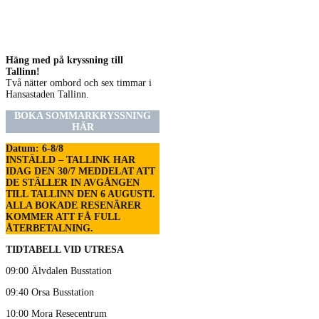
Häng med på kryssning till
Tallinn!
Två nätter ombord och sex timmar i
Hansastaden Tallinn.
BOKA SOMMARKRYSSNING
HÄR
Datum: 6-8/8
INSTÄLLD – TALLINK HAR
IDAG DEN 30/7 MEDDELAT ATT
DE STÄLLER IN AVGÅNGEN
TILL TALLINN DEN 6 AUGUSTI.
ALLA BOKADE RESENÄRER
KOMMER ATT FÅ FULL
ÅTERBETALNING.
TIDTABELL VID UTRESA
09:00 Älvdalen Busstation
09:40 Orsa Busstation
10:00 Mora Resecentrum