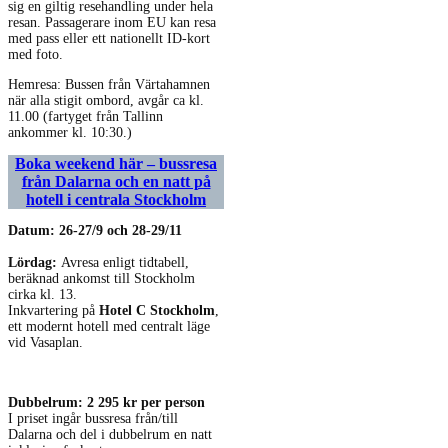
sig en giltig resehandling under hela
resan. Passagerare inom EU kan resa
med pass eller ett nationellt ID-kort
med foto.
Hemresa: Bussen från Värtahamnen
när alla stigit ombord, avgår ca kl.
11.00 (fartyget från Tallinn
ankommer kl. 10:30.)
Boka weekend här – bussresa
från Dalarna och en natt på
hotell i centrala Stockholm
Datum: 26-27/9 och 28-29/11
Lördag:
Avresa enligt tidtabell,
beräknad ankomst till Stockholm
cirka kl. 13.
Inkvartering på
Hotel C Stockholm
,
ett modernt hotell med centralt läge
vid Vasaplan.
Dubbelrum: 2 295 kr per person
I priset ingår bussresa från/till
Dalarna och del i dubbelrum en natt