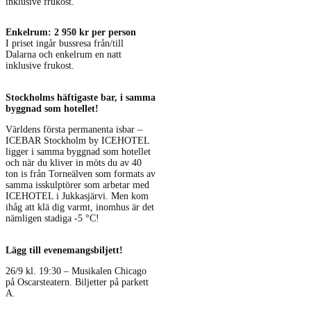
inklusive frukost.
Enkelrum: 2 950 kr per person
I priset ingår bussresa från/till
Dalarna och enkelrum en natt
inklusive frukost.
Stockholms häftigaste bar, i samma
byggnad som hotellet!
Världens första permanenta isbar –
ICEBAR Stockholm by ICEHOTEL
ligger i samma byggnad som hotellet
och när du kliver in möts du av 40
ton is från Torneälven som formats av
samma isskulptörer som arbetar med
ICEHOTEL i Jukkasjärvi. Men kom
ihåg att klä dig varmt, inomhus är det
nämligen stadiga -5 °C!
Lägg till evenemangsbiljett!
26/9 kl. 19:30 – Musikalen Chicago
på Oscarsteatern. Biljetter på parkett
A.