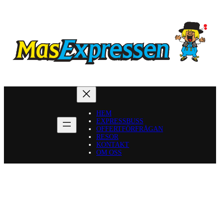
HEM
EXPRESSBUSS
OFFERTFÖRFRÅGAN
RESOR
KONTAKT
OM OSS
RESOR